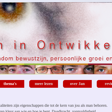
Menu overslaan
thema's
meer lezen
over Jan
rev
▼
▼
▼
▼
iteiten zijn eigenschappen die tot de kern van jou als man behoren.
ren kleur aan wie en hoe je bent. Daadkracht, zorgvuldigheid,