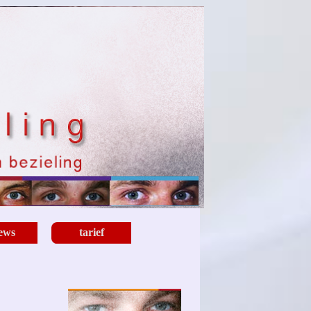
iews
tarief
▼
▼