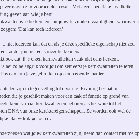
ngsvermogen zijn voorbeelden ervan. Met deze specifieke kwaliteiten
iting geven aan wie je bent.
nkwaliteit is te herkennen aan jouw bijzondere vaardigheid, waarover j
 zeggen: ‘Dat kan toch iedereen’.
..... niet iedereen kan dat en als je deze specifieke eigenschap niet zou
 een ander jou niet eens meer herkennen.
t ook dat jij je eigen kernkwaliteiten vaak niet eens herkent.
s het zo belangrijk voor jou om zelf eerst je kernkwaliteiten te leren
 Pas dan kun je ze gebruiken op een passende manier.
iteiten zijn in tegenstelling tot ervaring. Ervaring bestaat uit
heden die je geschikt maken voor een taak of functie op grond van
eeld kennis, maar kernkwaliteiten behoren als het ware tot het
ren DNA van onze karaktereigenschappen. Ze worden ook wel de
lijke blauwdruk genoemd.
onderzoeken wat jouw kernkwaliteiten zijn, neem dan contact met me op