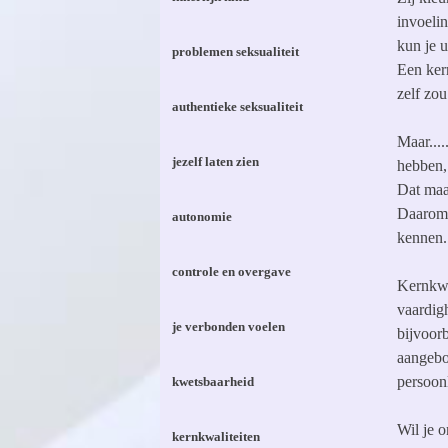
invoeli
kun je u
problemen seksualiteit
Een ker
zelf zou
authentieke seksualiteit
Maar....
jezelf laten zien
hebben,
Dat maak
Daarom i
autonomie
kennen.
controle en overgave
Kernkwal
vaardig
je verbonden voelen
bijvoorb
aangebo
persoon
kwetsbaarheid
Wil je 
kernkwaliteiten