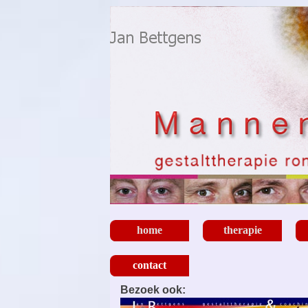
Ga naar de inhoud
home
therapie
contact
▼
Bezoek ook: