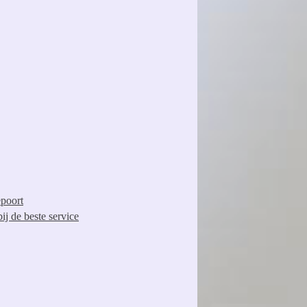
epoort
ij de beste service