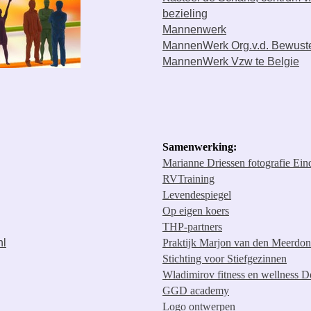
bezieling
Mannenwerk
MannenWerk Org.v.d. Bewuste
MannenWerk Vzw te Belgie
Samenwerking:
Marianne Driessen fotografie Ei
RVTraining
Levendespiegel
Op eigen koers
THP-partners
nl
Praktijk Marjon van den Meerdon
Stichting voor Stiefgezinnen
Wladimirov fitness en wellness 
GGD academy
Logo ontwerpen