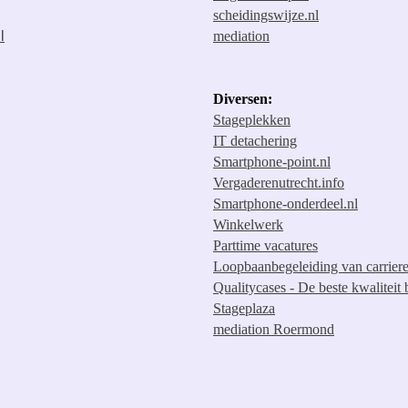
scheidingswijze.nl
l
mediation
Diversen:
Stageplekken
IT detachering
Smartphone-point.nl
V
ergaderenutrecht.info
S
martphone-onderdeel.nl
Winkelwerk
Parttime vacatures
Loopbaanbegeleiding van carrier
Qualitycases - De beste kwaliteit b
Stageplaza
mediation Roermond