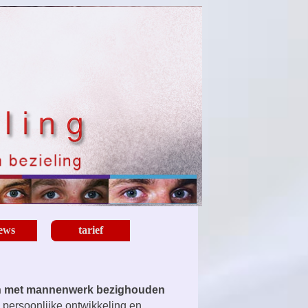
iews
tarief
▼
▼
ich met mannenwerk bezighouden
 persoonlijke ontwikkeling en